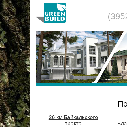
(395
П
26 км Байкальского
тракта
-Бла