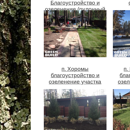
Благоустройство и
озеленение (рулонный
газон)
п. Хоромы
п
благоустройство и
бла
озеленение участка
озел