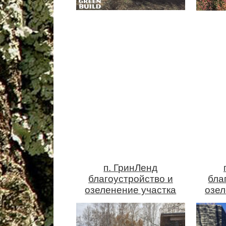
п. ГринЛенд
благоустройство и
бла
озеленение участка
озел