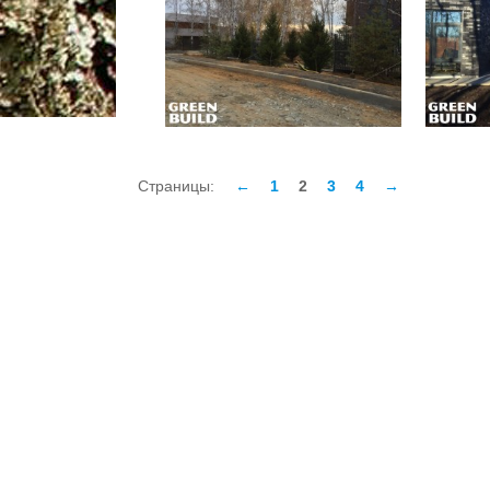
З
Страницы:
←
1
2
3
4
→