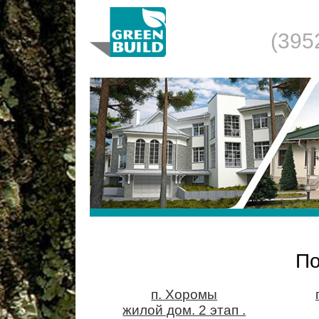
(395
П
п. Хоромы
жилой дом. 2 этап .