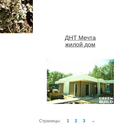
ДНТ Мечта
жилой дом
З
Страницы:
1
2
3
→