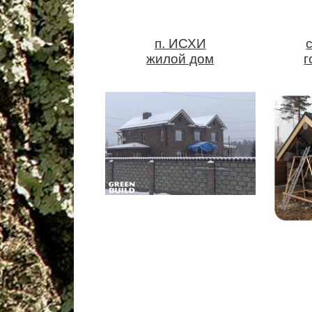
п. ИСХИ
жилой дом
г