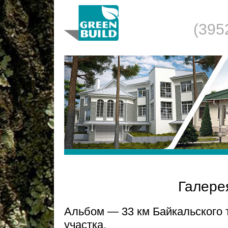
(395
Галере
Альбом — 33 км Байкальского т
участка.